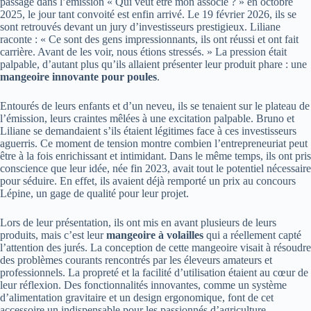
passage dans l’émission « Qui veut être mon associé ? » en octobre
2025, le jour tant convoité est enfin arrivé. Le 19 février 2026, ils se
sont retrouvés devant un jury d’investisseurs prestigieux. Liliane
raconte : « Ce sont des gens impressionnants, ils ont réussi et ont fait
carrière. Avant de les voir, nous étions stressés. » La pression était
palpable, d’autant plus qu’ils allaient présenter leur produit phare : une
mangeoire innovante pour poules
.
Entourés de leurs enfants et d’un neveu, ils se tenaient sur le plateau de
l’émission, leurs craintes mêlées à une excitation palpable. Bruno et
Liliane se demandaient s’ils étaient légitimes face à ces investisseurs
aguerris. Ce moment de tension montre combien l’entrepreneuriat peut
être à la fois enrichissant et intimidant. Dans le même temps, ils ont pris
conscience que leur idée, née fin 2023, avait tout le potentiel nécessaire
pour séduire. En effet, ils avaient déjà remporté un prix au concours
Lépine, un gage de qualité pour leur projet.
Lors de leur présentation, ils ont mis en avant plusieurs de leurs
produits, mais c’est leur
mangeoire à volailles
qui a réellement capté
l’attention des jurés. La conception de cette mangeoire visait à résoudre
des problèmes courants rencontrés par les éleveurs amateurs et
professionnels. La propreté et la facilité d’utilisation étaient au cœur de
leur réflexion. Des fonctionnalités innovantes, comme un système
d’alimentation gravitaire et un design ergonomique, font de cet
accessoire un indispensable pour les passionnés d’agriculture.